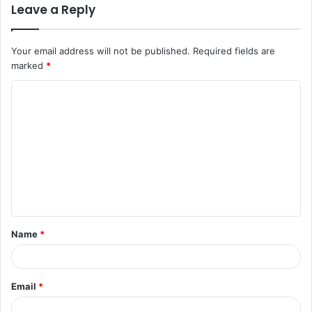
Leave a Reply
Your email address will not be published.
Required fields are
marked
*
C
o
m
m
e
n
t
Name
*
*
Email
*