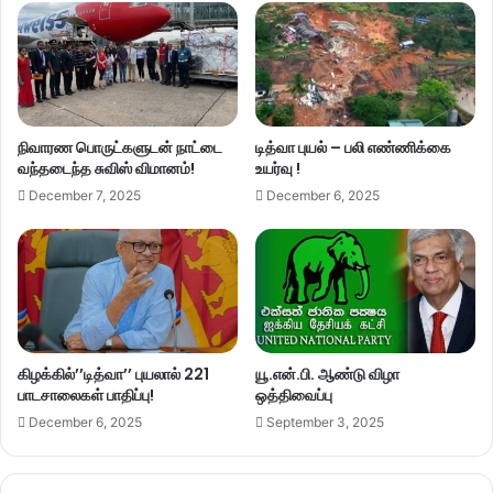
நிவாரண பொருட்களுடன் நாட்டை
டித்வா புயல் – பலி எண்ணிக்கை
வந்தடைந்த சுவிஸ் விமானம்!
உயர்வு !
December 7, 2025
December 6, 2025
கிழக்கில்’’டித்வா’’ புயலால் 221
யூ.என்.பி. ஆண்டு விழா
பாடசாலைகள் பாதிப்பு!
ஒத்திவைப்பு
December 6, 2025
September 3, 2025