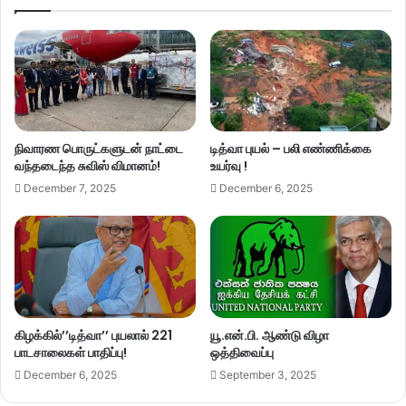
நிவாரண பொருட்களுடன் நாட்டை
டித்வா புயல் – பலி எண்ணிக்கை
வந்தடைந்த சுவிஸ் விமானம்!
உயர்வு !
December 7, 2025
December 6, 2025
கிழக்கில்’’டித்வா’’ புயலால் 221
யூ.என்.பி. ஆண்டு விழா
பாடசாலைகள் பாதிப்பு!
ஒத்திவைப்பு
December 6, 2025
September 3, 2025