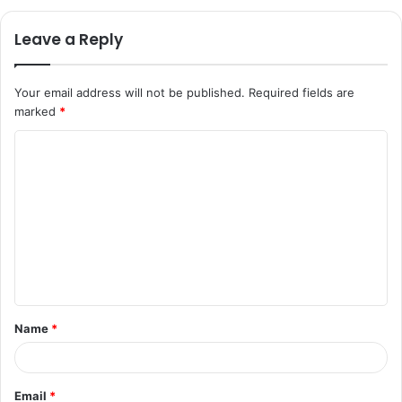
Leave a Reply
Your email address will not be published.
Required fields are
marked
*
C
o
m
m
e
n
t
Name
*
*
Email
*