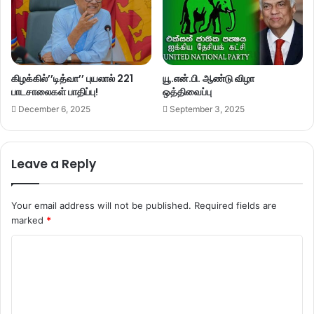
கிழக்கில்’’டித்வா’’ புயலால் 221
யூ.என்.பி. ஆண்டு விழா
பாடசாலைகள் பாதிப்பு!
ஒத்திவைப்பு
December 6, 2025
September 3, 2025
Leave a Reply
Your email address will not be published.
Required fields are
marked
*
C
o
m
m