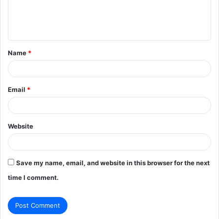
e
n
t
Name
*
*
Email
*
Website
Save my name, email, and website in this browser for the next
time I comment.