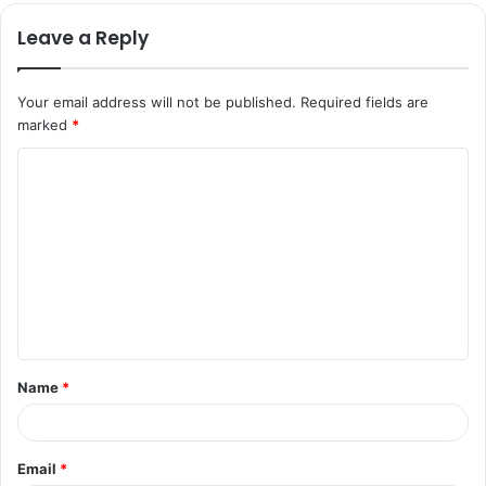
Leave a Reply
Your email address will not be published.
Required fields are
marked
*
C
o
m
m
e
n
t
Name
*
*
Email
*