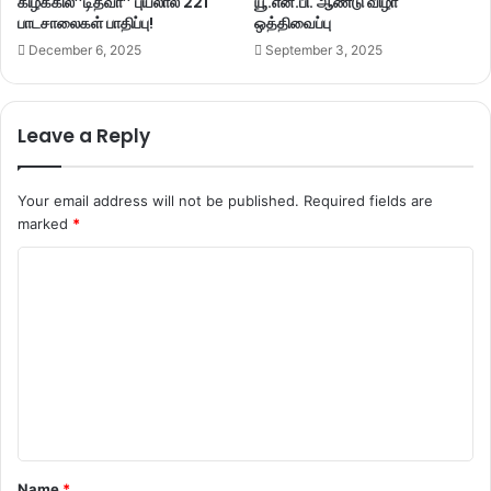
கிழக்கில்’’டித்வா’’ புயலால் 221
யூ.என்.பி. ஆண்டு விழா
பாடசாலைகள் பாதிப்பு!
ஒத்திவைப்பு
December 6, 2025
September 3, 2025
Leave a Reply
Your email address will not be published.
Required fields are
marked
*
C
o
m
m
e
n
t
Name
*