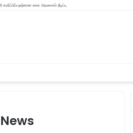
க்கானிக் வேலை செய்தவனை கனடா மாப்பிளை என ஏமாற்றி திருமணம்!
y News