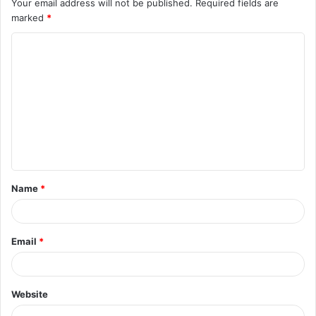
Your email address will not be published.
Required fields are
marked
*
C
o
m
m
e
n
t
Name
*
*
Email
*
Website