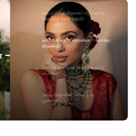
நெட்ஃபிலிக்ஸ் நிறுவனம் மீது வழக்கு
தொடுத்த நடிகர் தனுஷ்!
டிசம்பர் 4 ல் நாக சைதன்யா – சோபிதா
திருமணம்!
ா –
மீண்டும் இணைந்த மலையாள சுப்பர்
ஸ்டார்கள்!
அல்லு அர்ஜுனின் ‘புஷ்பா 2’ பட
முன்னோட்டம்