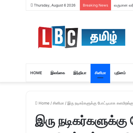
வருமான வரி 
Thursday, August 6 2026
Breaking News
HOME
இலங்கை
இந்தியா
சினிமா
புதினம்
Home
/
சினிமா
/
இரு நடிகர்களுக்கு போட்டியாக களமிறங்க
இரு நடிகர்களுக்கு