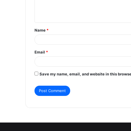
e
n
t
Name
*
*
Email
*
Save my name, email, and website in this browse