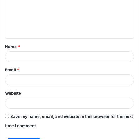
m
m
e
n
t
Name
*
*
Email
*
Website
Save my name, email, and website in this browser for the next
time I comment.