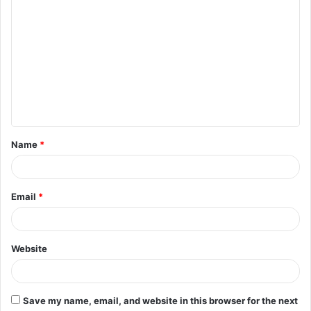
C
o
m
m
e
n
t
Name
*
*
Email
*
Website
Save my name, email, and website in this browser for the next