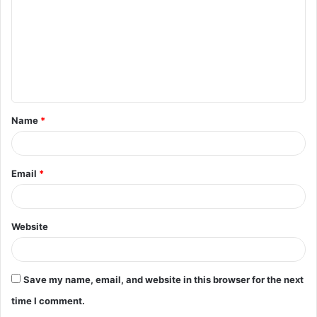
m
m
e
n
t
Name
*
*
Email
*
Website
Save my name, email, and website in this browser for the next
time I comment.