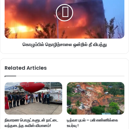
கொழும்பில் தொழிற்சாலை ஒன்றில் தீ விபத்து
Related Articles
நிவாரண பொருட்களுடன் நாட்டை
டித்வா புயல் – பலி எண்ணிக்கை
வந்தடைந்த சுவிஸ் விமானம்!
உயர்வு !