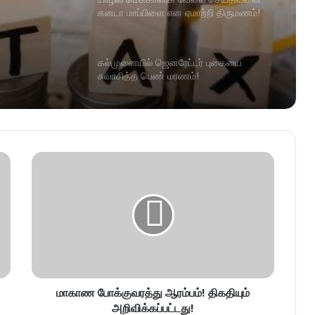
கனடா மாப்பிளை என ஏமாற்றி திருமணம்!
கல்முனையில் ஜெனரேட்டர் புகையை
சுவாசித்த பெண் மரணம்!
மாகாண போக்குவரத்து ஆரம்பம்! திகதியும்
அறிவிக்கப்பட்டது!