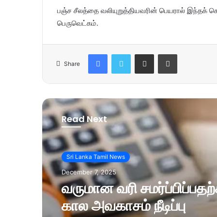
பஞ்ச சீலத்தை வலியுறுத்தியவரின் பெயரால் இந்தக் 
பெருவெட்கம்.
Facebook
Twitter
Share via Email
Print
Share
Read Next
Sri Lanka Tamil News
December 7, 2025
வருமான வரி சமர்ப்பிப்பத
கால அவகாசம் நீடிப்பு