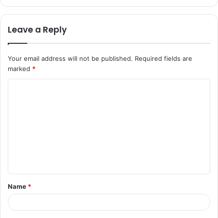
Leave a Reply
Your email address will not be published.
Required fields are
marked
*
C
o
m
m
e
n
t
Name
*
*