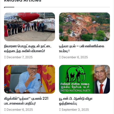
நிவாரண பொருட்களுடன் நாட்டை
டித்வா புயல் – பலி எண்ணிக்கை
வந்தடைந்த சுவிஸ் விமானம்!
உயர்வு !
December 7, 2025
December 6, 2025
கிழக்கில்’’டித்வா’’ புயலால் 221
யூ.என்.பி. ஆண்டு விழா
பாடசாலைகள் பாதிப்பு!
ஒத்திவைப்பு
December 6, 2025
September 3, 2025