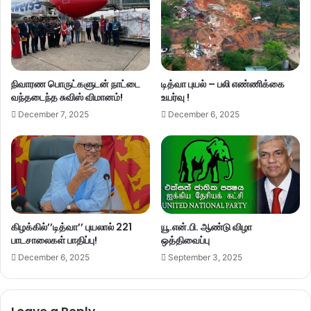
நிவாரண பொருட்களுடன் நாட்டை
டித்வா புயல் – பலி எண்ணிக்கை
வந்தடைந்த சுவிஸ் விமானம்!
உயர்வு !
December 7, 2025
December 6, 2025
கிழக்கில்’’டித்வா’’ புயலால் 221
யூ.என்.பி. ஆண்டு விழா
பாடசாலைகள் பாதிப்பு!
ஒத்திவைப்பு
December 6, 2025
September 3, 2025