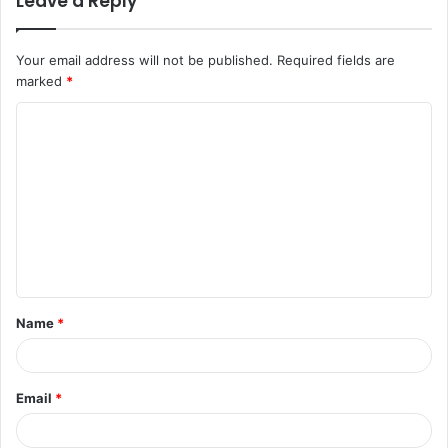
Leave a Reply
Your email address will not be published.
Required fields are
marked
*
C
o
m
m
e
n
t
Name
*
*
Email
*