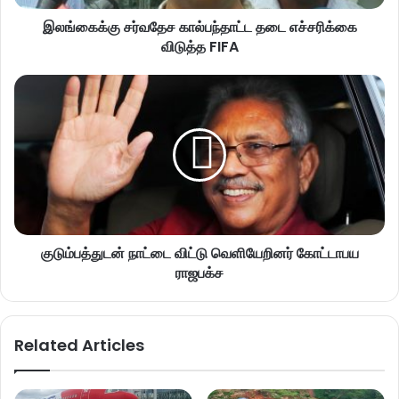
இலங்கைக்கு சர்வதேச கால்பந்தாட்ட தடை எச்சரிக்கை
விடுத்த FIFA
குடும்பத்துடன் நாட்டை விட்டு வெளியேறினர் கோட்டாபய
ராஜபக்ச
Related Articles