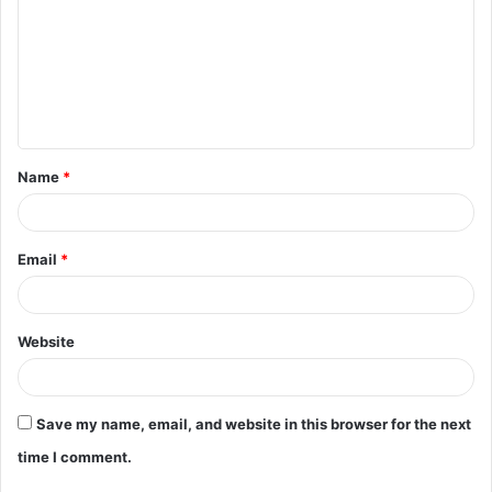
m
m
e
n
t
Name
*
*
Email
*
Website
Save my name, email, and website in this browser for the next
time I comment.