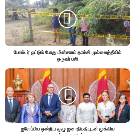
போஸ்டர் ஒட்டும் போது மின்சாரம் தாக்கி முல்லைத்தீவில்
ஒருவர் பலி
ஐரோப்பிய ஒன்றிய குழு ஜனாதிபதியுடன் முக்கிய