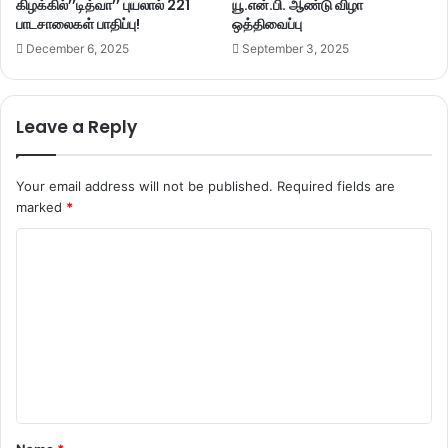
கிழக்கில்’’டித்வா’’ புயலால் 221
யூ.என்.பி. ஆண்டு விழா
பாடசாலைகள் பாதிப்பு!
ஒத்திவைப்பு
December 6, 2025
September 3, 2025
Leave a Reply
Your email address will not be published.
Required fields are
marked
*
C
o
m
m
e
n
t