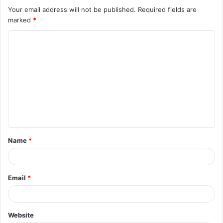
Your email address will not be published.
Required fields are
marked
*
C
o
m
m
e
n
t
Name
*
*
Email
*
Website