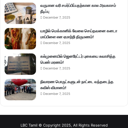
வருமான வரி சமர்ப்பிப்பதற்கான கால அவகாசம்
நீடிப்பு
December 7, 2025
யாழில் மெக்கானிக் வேலை செய்தவனை கனடா
மாப்பிளை என ஏமாற்றி திருமணம்!
December 7, 2025
கல்முனையில் ஜெனரேட்டர் புகையை சுவாசித்த
பெண் மரணம்!
December 7, 2025
நிவாரண பொருட்களுடன் நாட்டை வந்தடைந்த
சுவிஸ் விமானம்!
December 7, 2025
LBC Tamil © Copyright 2025, All Rights Reserved