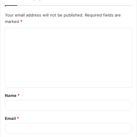
Your email address will not be published.
Required fields are
marked
*
C
o
m
m
e
n
t
Name
*
*
Email
*