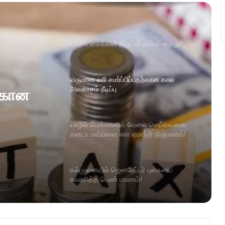
யாழில் சைக்கிள் திருட்டு கும்பல் கைது!
வருமான வரி சமர்ப்பிப்பதற்கான கால
அவகாசம் நீடிப்பு
ற்கான
யாழில் மெக்கானிக் வேலை செய்தவனை
கனடா மாப்பிளை என ஏமாற்றி திருமணம்!
கல்முனையில் ஜெனரேட்டர் புகையை
சுவாசித்த பெண் மரணம்!