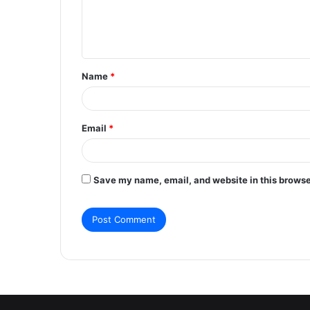
e
n
t
Name
*
*
Email
*
Save my name, email, and website in this browse