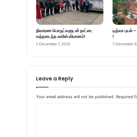
நிவாரண பொருட்களுடன் நாட்டை
டித்வா புயல் 
வந்தடைந்த சுவிஸ் விமானம்!
!
December 7, 2025
December 6
Leave a Reply
Your email address will not be published.
Required f
C
o
m
m