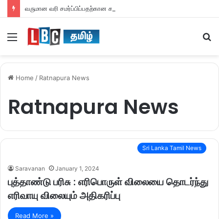
வருமான வரி சமர்ப்பிப்பதற்கான கால அவகாசம் நீடிப்பு
Menu
S
fo
Home
/
Ratnapura News
Ratnapura News
Sri Lanka Tamil News
Saravanan
January 1, 2024
புத்தாண்டு பரிசு : எரிபொருள் விலையை தொடர்ந்து
எரிவாயு விலையும் அதிகரிப்பு
Read More »