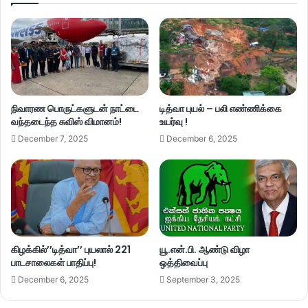
நிவாரண பொருட்களுடன் நாட்டை
டித்வா புயல் – பலி எண்ணிக்கை
வந்தடைந்த சுவிஸ் விமானம்!
உயர்வு !
December 7, 2025
December 6, 2025
கிழக்கில்’’டித்வா’’ புயலால் 221
யூ.என்.பி. ஆண்டு விழா
பாடசாலைகள் பாதிப்பு!
ஒத்திவைப்பு
December 6, 2025
September 3, 2025