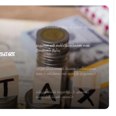
யாழில் சைக்கிள் திருட்டு கும்பல் கைது!
வருமான வரி சமர்ப்பிப்பதற்கான கால
அவகாசம் நீடிப்பு
ற்கான
யாழில் மெக்கானிக் வேலை செய்தவனை
கனடா மாப்பிளை என ஏமாற்றி திருமணம்!
கல்முனையில் ஜெனரேட்டர் புகையை
சுவாசித்த பெண் மரணம்!