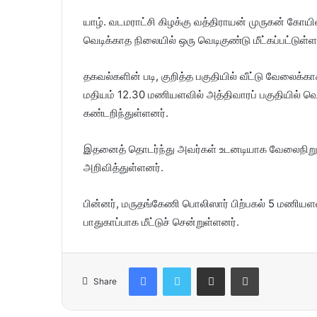
யாழ். வடமராட்சி கிழக்கு வத்திராயன் முருகன் கோய
வெடிக்காத நிலையில் ஒரு வெடிகுண்டு மீட்கப்பட்டுள்ள
தகவல்களின் படி, குறித்த பகுதியில் வீட்டு வேலைக்
மதியம் 12.30 மணியளவில் அத்திவாரப் பகுதியில் 
கண்டறிந்துள்ளனர்.
இதனைத் தொடர்ந்து அவர்கள் உடனடியாக வேலைநிறுத
அறிவித்துள்ளனர்.
பின்னர், மருதங்கேணி பொலிஸார் பிற்பகல் 5 மணியளவ
பாதுகாப்பாக மீட்டுச் சென்றுள்ளனர்.
Facebook
Twitter
Share via Email
Print
Share