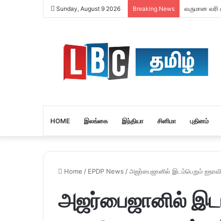
வருமான வரி ச
Sunday, August 9 2026
Breaking News
HOME
இலங்கை
இந்தியா
சினிமா
புதினம்
Home
/
EPDP News
/
அஜர்பைஜானில் இடம்பெறும் ஐநாவின்
அஜர்பைஜானில் இடம