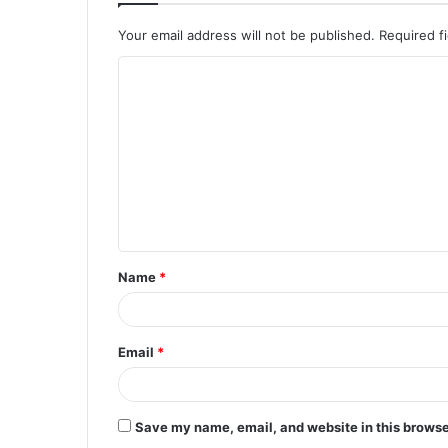
Your email address will not be published.
Required f
C
o
m
m
e
n
t
Name
*
*
Email
*
Save my name, email, and website in this browse