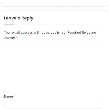
Leave a Reply
Your email address will not be published.
Required fields are
marked
*
C
o
m
m
e
n
t
Name
*
*