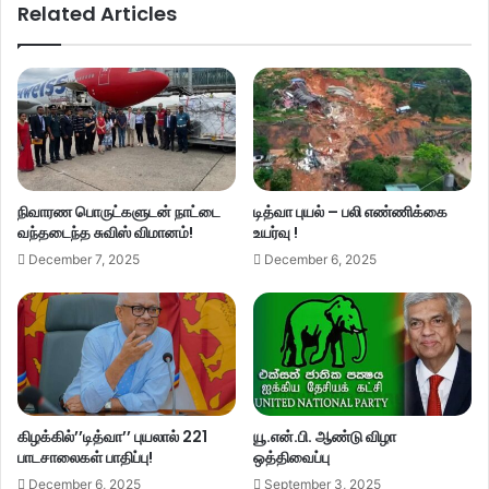
Related Articles
நிவாரண பொருட்களுடன் நாட்டை
டித்வா புயல் – பலி எண்ணிக்கை
வந்தடைந்த சுவிஸ் விமானம்!
உயர்வு !
December 7, 2025
December 6, 2025
கிழக்கில்’’டித்வா’’ புயலால் 221
யூ.என்.பி. ஆண்டு விழா
பாடசாலைகள் பாதிப்பு!
ஒத்திவைப்பு
December 6, 2025
September 3, 2025