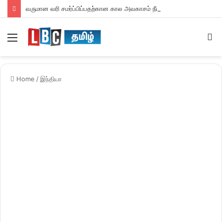
வருமான வரி சமர்ப்பிப்பதற்கான கால அவகாசம் நீடிப்பு
Menu
S
fo
Home
/
இந்தியா