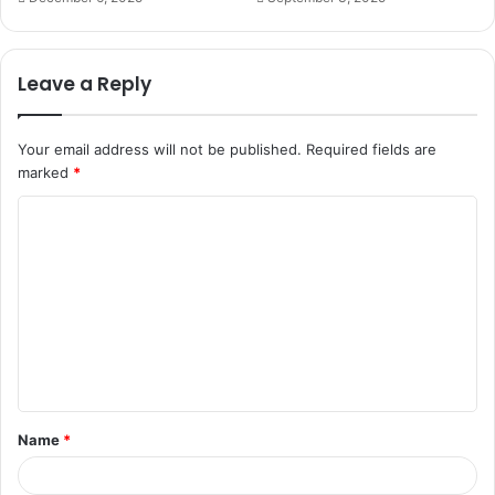
Leave a Reply
Your email address will not be published.
Required fields are
marked
*
C
o
m
m
e
n
t
Name
*
*