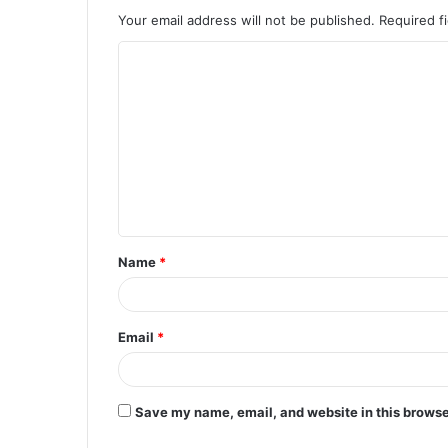
Your email address will not be published.
Required f
C
o
m
m
e
n
t
Name
*
*
Email
*
Save my name, email, and website in this browse