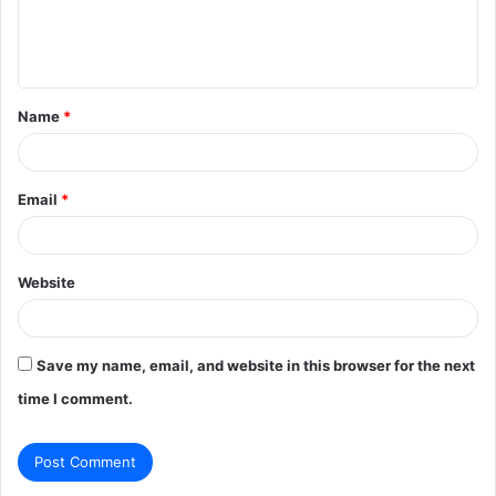
e
n
t
Name
*
*
Email
*
Website
Save my name, email, and website in this browser for the next
time I comment.