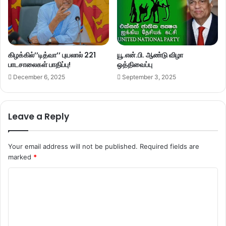
கிழக்கில்’’டித்வா’’ புயலால் 221
யூ.என்.பி. ஆண்டு விழா
பாடசாலைகள் பாதிப்பு!
ஒத்திவைப்பு
December 6, 2025
September 3, 2025
Leave a Reply
Your email address will not be published.
Required fields are
marked
*
C
o
m
m