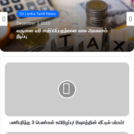
Sri Lanka Tamil News
December 7, 2025
வருமான வரி சமர்ப்பிப்பதற்கான கால அவகாசம்
நீடிப்பு
பணிபுரிந்த 3 பெண்கள் உயிரிழப்பு! ரிஷாத்தின் வீட்டில் மர்மம்!