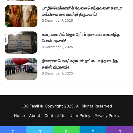
யாழில் மெக்கானிக் வேலை செய்தவனை கனடா
மாப்பிளை என ஏமாற்றி திருமணம்!
December 7, 2025
கல்முனையில் ஜெனரேட்டர் புகையை சுவாசித்த
பெண் மரணம்!
December 7, 2025
நிவாரண பொருட்களுடன் நாட்டை வந்தடைந்த
சுவிஸ் விமானம்!
December 7, 2025
LBC Tamil © Copyright 2025, All Rights Reserved
Home
About
Contact Us
User Policy
Privacy Policy