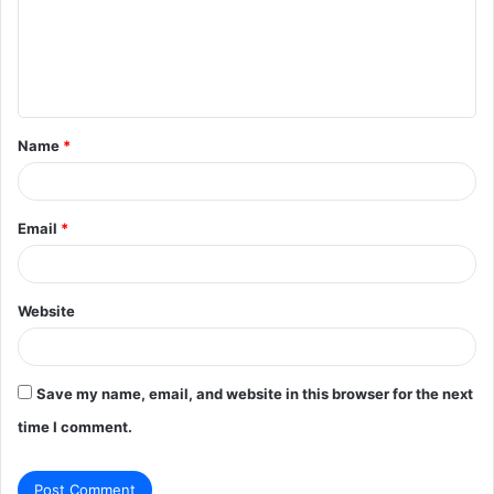
m
e
n
t
Name
*
*
Email
*
Website
Save my name, email, and website in this browser for the next
time I comment.