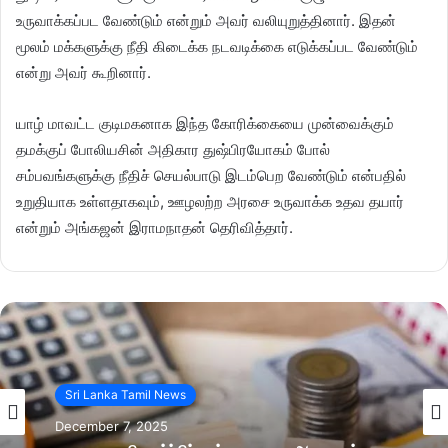
உருவாக்கப்பட வேண்டும் என்றும் அவர் வலியுறுத்தினார். இதன்
மூலம் மக்களுக்கு நீதி கிடைக்க நடவடிக்கை எடுக்கப்பட வேண்டும்
என்று அவர் கூறினார்.
யாழ் மாவட்ட குடிமகனாக இந்த கோரிக்கையை முன்வைக்கும்
தமக்குப் போலியசின் அதிகார துஷ்பிரயோகம் போல்
சம்பவங்களுக்கு நீதிச் செயல்பாடு இடம்பெற வேண்டும் என்பதில்
உறுதியாக உள்ளதாகவும், ஊழலற்ற அரசை உருவாக்க உதவ தயார்
என்றும் அங்கஜன் இராமநாதன் தெரிவித்தார்.
Sri Lanka Tamil News
December 7, 2025