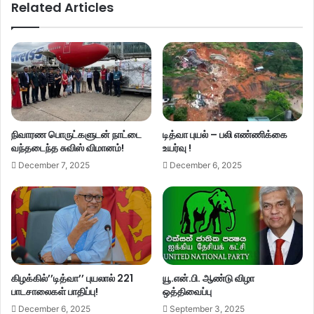
Related Articles
நிவாரண பொருட்களுடன் நாட்டை
டித்வா புயல் – பலி எண்ணிக்கை
வந்தடைந்த சுவிஸ் விமானம்!
உயர்வு !
December 7, 2025
December 6, 2025
கிழக்கில்’’டித்வா’’ புயலால் 221
யூ.என்.பி. ஆண்டு விழா
பாடசாலைகள் பாதிப்பு!
ஒத்திவைப்பு
December 6, 2025
September 3, 2025