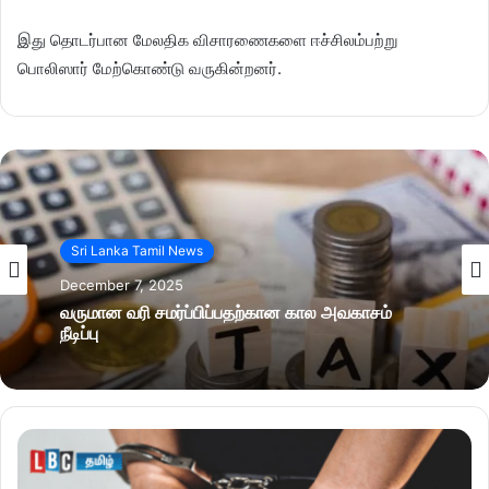
இது தொடர்பான மேலதிக விசாரணைகளை ஈச்சிலம்பற்று
பொலிஸார் மேற்கொண்டு வருகின்றனர்.
Sri Lanka Tamil News
December 7, 2025
வருமான வரி சமர்ப்பிப்பதற்கான கால அவகாசம்
நீடிப்பு