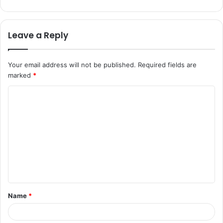
Leave a Reply
Your email address will not be published.
Required fields are
marked
*
C
o
m
m
e
n
t
Name
*
*