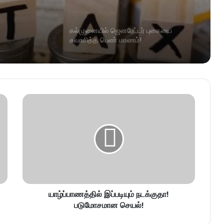
கல்முனையில் ஜெனரேட்டர் புகையை
சுவாசித்த பெண் மரணம்!
யாழ்ப்பாணத்தில் இப்படியும் நடக்குதா!
படுமோசமான செயல்!