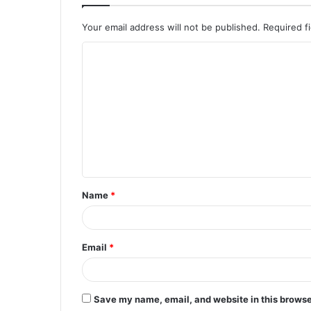
Your email address will not be published.
Required f
C
o
m
m
e
n
t
Name
*
*
Email
*
Save my name, email, and website in this browse