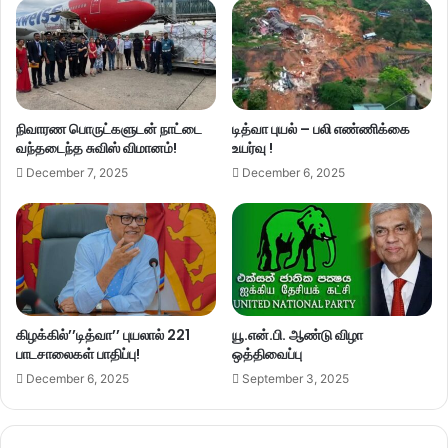
நிவாரண பொருட்களுடன் நாட்டை
டித்வா புயல் – பலி எண்ணிக்கை
வந்தடைந்த சுவிஸ் விமானம்!
உயர்வு !
December 7, 2025
December 6, 2025
கிழக்கில்’’டித்வா’’ புயலால் 221
யூ.என்.பி. ஆண்டு விழா
பாடசாலைகள் பாதிப்பு!
ஒத்திவைப்பு
December 6, 2025
September 3, 2025