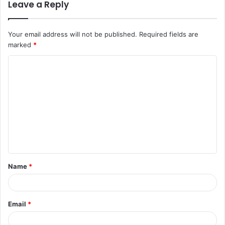
Leave a Reply
Your email address will not be published.
Required fields are
marked
*
C
o
m
m
e
n
t
Name
*
*
Email
*