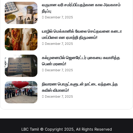
வருமான வரி சமர்ப்பிப்பதற்கான கால அவகாசம்
நீடிப்பு
December 7, 2025
யாழில் மெக்கானிக் வேலை செய்தவனை கனடா
மாப்பிளை என ஏமாற்றி திருமணம்!
December 7, 2025
கல்முனையில் ஜெனரேட்டர் புகையை சுவாசித்த
பெண் மரணம்!
December 7, 2025
நிவாரண பொருட்களுடன் நாட்டை வந்தடைந்த
சுவிஸ் விமானம்!
December 7, 2025
LBC Tamil © Copyright 2025, All Rights Reserved