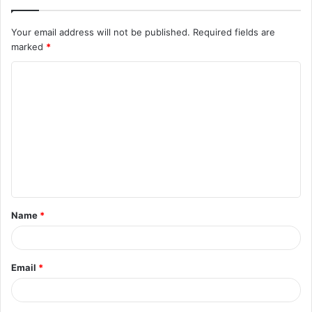
Your email address will not be published.
Required fields are
marked
*
C
o
m
m
e
n
t
Name
*
*
Email
*