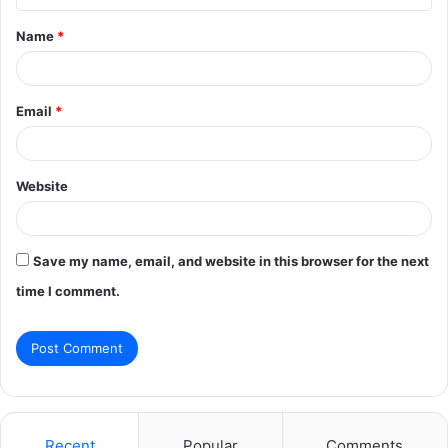
t
Name
*
*
Email
*
Website
Save my name, email, and website in this browser for the next
time I comment.
Recent
Popular
Comments