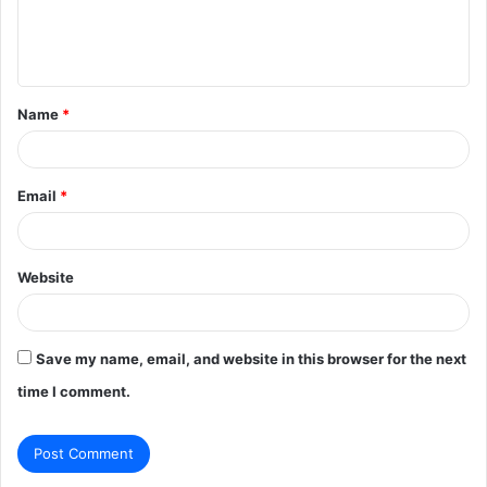
e
n
t
Name
*
*
Email
*
Website
Save my name, email, and website in this browser for the next
time I comment.