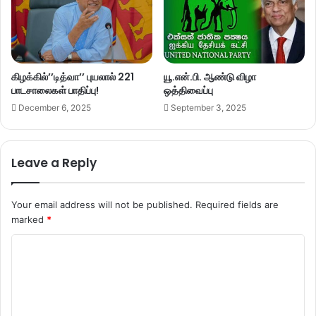
கிழக்கில்’’டித்வா’’ புயலால் 221
யூ.என்.பி. ஆண்டு விழா
பாடசாலைகள் பாதிப்பு!
ஒத்திவைப்பு
December 6, 2025
September 3, 2025
Leave a Reply
Your email address will not be published.
Required fields are
marked
*
C
o
m
m