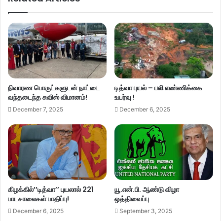
நிவாரண பொருட்களுடன் நாட்டை
டித்வா புயல் – பலி எண்ணிக்கை
வந்தடைந்த சுவிஸ் விமானம்!
உயர்வு !
December 7, 2025
December 6, 2025
கிழக்கில்’’டித்வா’’ புயலால் 221
யூ.என்.பி. ஆண்டு விழா
பாடசாலைகள் பாதிப்பு!
ஒத்திவைப்பு
December 6, 2025
September 3, 2025