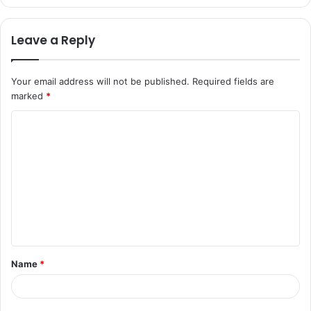
Leave a Reply
Your email address will not be published.
Required fields are
marked
*
C
o
m
m
e
n
t
Name
*
*