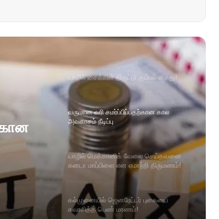
யாழில் சைக்கிள் திருட்டு கும்பல் கைது!
வருமான வரி சமர்ப்பிப்பதற்கான கால
அவகாசம் நீடிப்பு
ற்கான
யாழில் மெக்கானிக் வேலை செய்தவனை
கனடா மாப்பிளை என ஏமாற்றி திருமணம்!
கல்முனையில் ஜெனரேட்டர் புகையை
சுவாசித்த பெண் மரணம்!