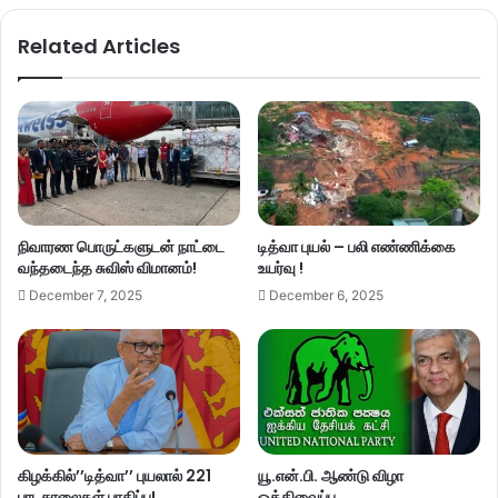
Related Articles
நிவாரண பொருட்களுடன் நாட்டை
டித்வா புயல் – பலி எண்ணிக்கை
வந்தடைந்த சுவிஸ் விமானம்!
உயர்வு !
December 7, 2025
December 6, 2025
கிழக்கில்’’டித்வா’’ புயலால் 221
யூ.என்.பி. ஆண்டு விழா
பாடசாலைகள் பாதிப்பு!
ஒத்திவைப்பு