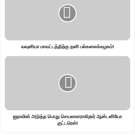
வவுனியா மாவட்டத்திற்கு தனி பல்கலைக்கழகம்!
ஐநாவின் அடுத்த பொது செயலாளராகிறார் ஆன்டனியோ
குட்டரெஸ்!