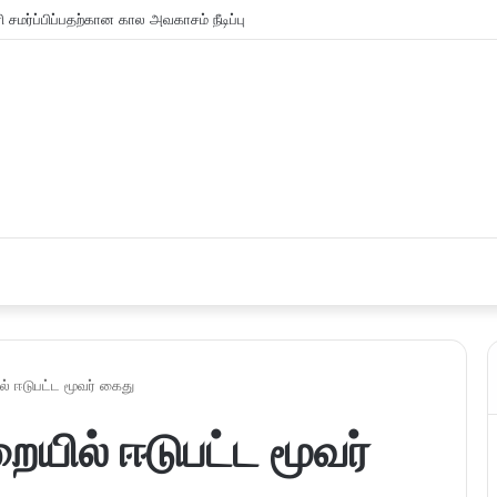
க்கானிக் வேலை செய்தவனை கனடா மாப்பிளை என ஏமாற்றி திருமணம்!
ல் ஈடுபட்ட மூவர் கைது
ையில் ஈடுபட்ட மூவர்