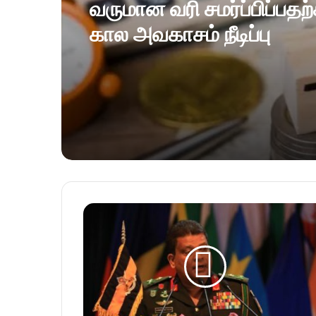
யாழில் மெக்கானிக் வேல
செய்தவனை கனடா மாப்ப
ஏமாற்றி திருமணம்!