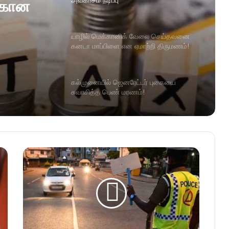
அவகாசம் நீடிப்பு
ை
ிளை என
யாழில் மெக்கானிக் வேலை செய்தவனை
கனடா மாப்பிளை என ஏமாற்றி திருமணம்!
கல்முனையில் ஜெனரேட்டர் புகையை
சுவாசித்த பெண் மரணம்!