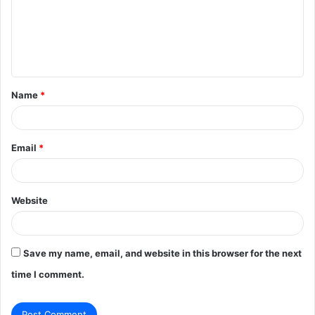
m
e
n
t
Name
*
*
Email
*
Website
Save my name, email, and website in this browser for the next
time I comment.