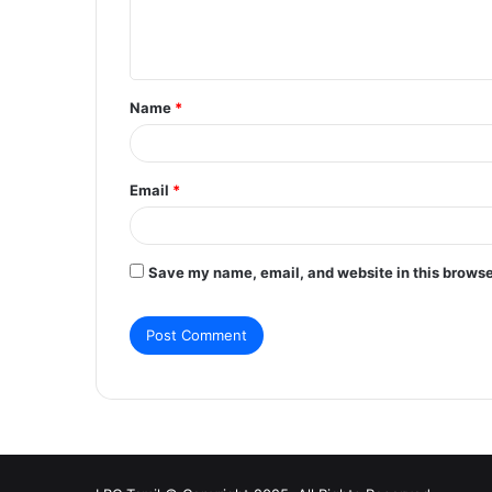
e
n
t
Name
*
*
Email
*
Save my name, email, and website in this browse