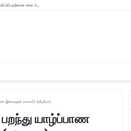
்ப்பிப்பதற்கான கால அவகாசம் நீடிப்பு
ப்பாண இளைஞன் சாகசம்! (வீடியோ)
 பறந்து யாழ்ப்பாண