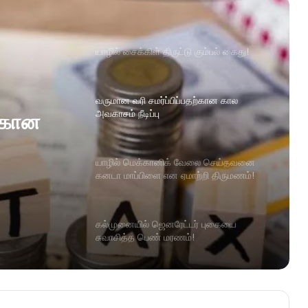
யாழில் சைக்கிள் திருட்டு கும்பல் கைது!
வருமான வரி சமர்ப்பிப்பதற்கான கால
அவகாசம் நீடிப்பு
ற்கான
யாழில் மெக்கானிக் வேலை செய்தவனை
கனடா மாப்பிளை என ஏமாற்றி திருமணம்!
கல்முனையில் ஜெனரேட்டர் புகையை
சுவாசித்த பெண் மரணம்!