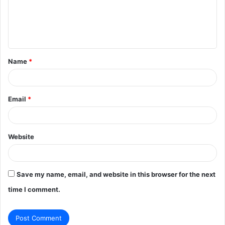
m
e
n
t
Name
*
*
Email
*
Website
Save my name, email, and website in this browser for the next
time I comment.