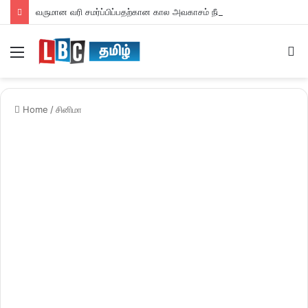
வருமான வரி சமர்ப்பிப்பதற்கான கால அவகாசம் நீடிப்பு
Menu
S
fo
Home
/
சினிமா