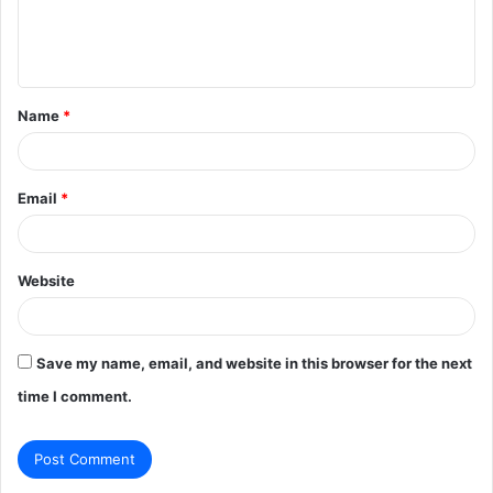
e
n
t
Name
*
*
Email
*
Website
Save my name, email, and website in this browser for the next
time I comment.