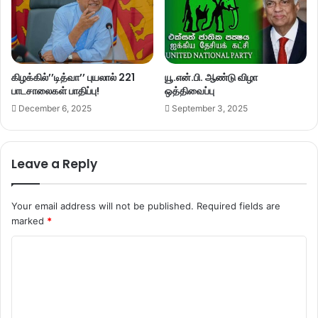
கிழக்கில்’’டித்வா’’ புயலால் 221
யூ.என்.பி. ஆண்டு விழா
பாடசாலைகள் பாதிப்பு!
ஒத்திவைப்பு
December 6, 2025
September 3, 2025
Leave a Reply
Your email address will not be published.
Required fields are
marked
*
C
o
m
m