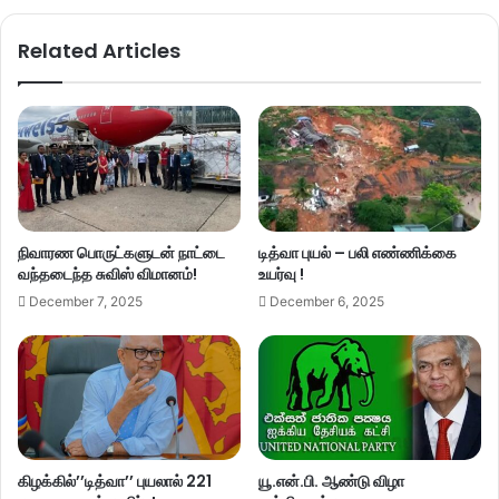
Related Articles
நிவாரண பொருட்களுடன் நாட்டை
டித்வா புயல் – பலி எண்ணிக்கை
வந்தடைந்த சுவிஸ் விமானம்!
உயர்வு !
December 7, 2025
December 6, 2025
கிழக்கில்’’டித்வா’’ புயலால் 221
யூ.என்.பி. ஆண்டு விழா