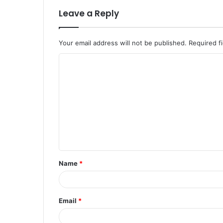
Leave a Reply
Your email address will not be published.
Required f
C
o
m
m
e
n
t
Name
*
*
Email
*