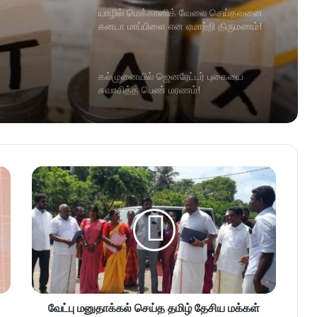
யாழில் மெக்கானிக் வேலை செய்தவனை
கனடா மாப்பிளை என ஏமாற்றி திருமணம்!
கல்முனையில் ஜெனரேட்டர் புகையை
சுவாசித்த பெண் மரணம்!
வேட்பு மனுதாக்கல் செய்த தமிழ் தேசிய மக்கள்