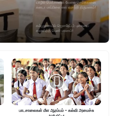
யாழில் மெக்கானிக் வேலை செய்தவனை
கனடா மாப்பிளை என ஏமாற்றி திருமணம்!
கல்முனையில் ஜெனரேட்டர் புகையை
சுவாசித்த பெண் மரணம்!
பாடசாலைகள் மீள ஆரம்பம் - கல்வி அமைச்சு