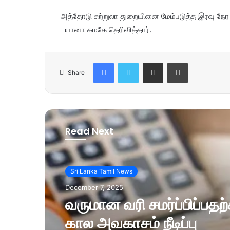
அத்தோடு சுற்றுலா துறையினை மேம்படுத்த இரவு நே
டயானா கமகே தெரிவித்தார்.
Facebook
Twitter
Share via Email
Print
Share
Read Next
Sri Lanka Tamil News
December 7, 2025
வருமான வரி சமர்ப்பிப்பத
கால அவகாசம் நீடிப்பு