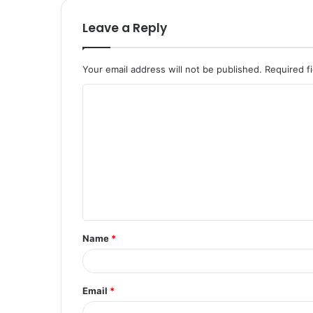
Leave a Reply
Your email address will not be published.
Required f
C
o
m
m
e
n
t
Name
*
*
Email
*