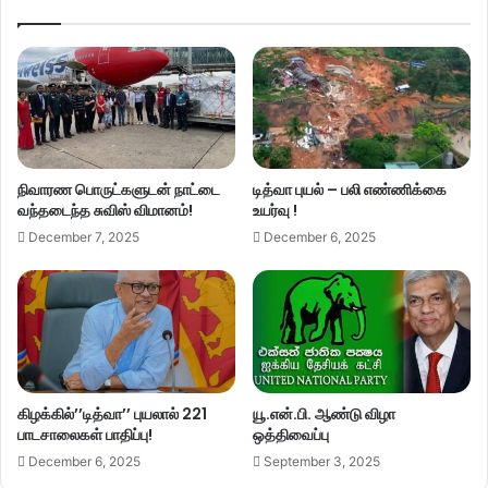
நிவாரண பொருட்களுடன் நாட்டை
டித்வா புயல் – பலி எண்ணிக்கை
வந்தடைந்த சுவிஸ் விமானம்!
உயர்வு !
December 7, 2025
December 6, 2025
கிழக்கில்’’டித்வா’’ புயலால் 221
யூ.என்.பி. ஆண்டு விழா
பாடசாலைகள் பாதிப்பு!
ஒத்திவைப்பு
December 6, 2025
September 3, 2025