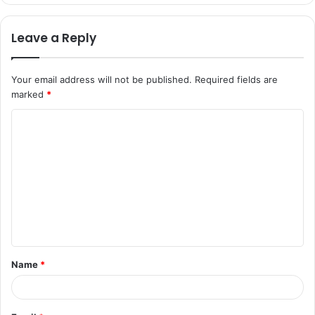
Leave a Reply
Your email address will not be published.
Required fields are
marked
*
C
o
m
m
e
n
t
Name
*
*