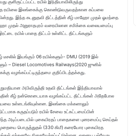
து குளிரூட்டப்பட்ட ரயில் இந்தியாவிலிருந்து
ுறித்த ரயிலை இலங்கைக்கு கொண்டுவருவதற்கான கப்பலை
கின்றது. இந்த கடனுதவி திட்டத்தின் கீழ் மாஹோ முதல் ஓமந்தை
மாஹோ முதல் அனுராதபுரம் வரையிலான சமிக்கை வலையமைப்பு
்டை ரயில் பாதை திட்டம் உள்ளிட்ட திட்டங்களும்
் டீசலில் இயங்கும் 06 ரயில்களும்- DMU (2019 இல்
்களும் – Diesel Locomotives Railways(2020 ஜுனில்
்கு வழங்கப்பட்டிருந்தமை குறிப்பிடத்தக்கது.
ுமதியான அபிவிருத்தி உதவி திட்டங்கள் இந்தியாவால்
டத்தின் கீழ் நன்கொடையாக வழங்கப்பட்ட திட்டங்கள் அதேபோல
கியவை உள்ளடங்கியுள்ளன. இலங்கை மக்களாலும்
ிட்டமாக கருதப்படும் ரயில் சேவை உட்கட்டமைப்பின்
 இந்த அடிப்படையில் புகையிரதப் பாதைகளை புனரமைப்பு செய்தல்
ிமுறையை பொருத்துதல் (330 கிமீ) கரையோர புகையிரத
ிட்டங்கள் ஏற்கனவே நிறைவேற்றப்பட்டுள்ளன. ஏனைய பல்வேறு