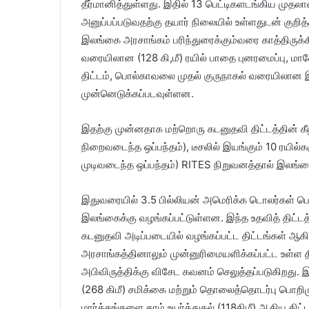
தீர்மானித்துள்ளது. இதில் 13 பெட்டிகளடங்கிய முதலாவ
அனுப்பப்படுவதற்கு தயார் நிலையில் உள்ளதுடன் க
இலங்கை அரசாங்கம் பரிந்துரைக்கும்வரை காத்திருக்
வரையிலான (128 கி,மீ) ரயில் பாதை புனரமைப்பு, 
திட்டம், பொல்காவலை முதல் குருநாகல் வரையிலான இரட
முன்னெடுக்கப்படவுள்ளன.
இதற்கு முன்னதாக மற்றொரு கடனுதவி திட்டத்தின் கீழ
நிறைவடைந்த ஒப்பந்தம்), டீசலில் இயங்கும் 10 ரயில
முடிவடைந்த ஒப்பந்தம்) RITES நிறுவனத்தால் இலங்கைக
இதுவரையில் 3.5 பில்லியன் அமெரிக்க டொலர்கள் பெற
இலங்கைக்கு வழங்கப்பட்டுள்ளன. இந்த உதவித் திட்
கடனுதவி அடிப்படையில் வழங்கப்பட்ட திட்டங்கள் ஆ
அரசாங்கத்தினாலும் முன்னுரிமையளிக்கப்பட்ட உள்ள த
அபிவிருத்திக்கு விசேட கவனம் செலுத்தப்படுகிறது.
(268 கிமீ) சமிக்கை மற்றும் தொலைத்தொடர்பு பொற
மார்க்கங்களை தரம் உயர்த்துதல் (118கிமீ) ஆகிய த