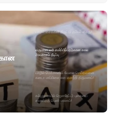
யாழில் சைக்கிள் திருட்டு கும்பல் கைது!
வருமான வரி சமர்ப்பிப்பதற்கான கால
அவகாசம் நீடிப்பு
ற்கான
யாழில் மெக்கானிக் வேலை செய்தவனை
கனடா மாப்பிளை என ஏமாற்றி திருமணம்!
கல்முனையில் ஜெனரேட்டர் புகையை
சுவாசித்த பெண் மரணம்!