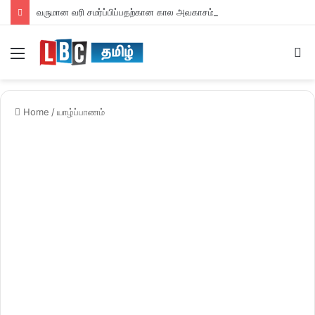
வருமான வரி சமர்ப்பிப்பதற்கான கால அவகாசம் நீடிப்பு
Menu
S
fo
Home
/
யாழ்ப்பாணம்