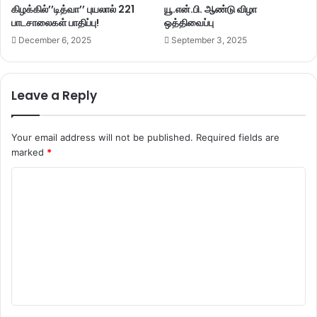
கிழக்கில்’’டித்வா’’ புயலால் 221
யூ.என்.பி. ஆண்டு விழா
பாடசாலைகள் பாதிப்பு!
ஒத்திவைப்பு
December 6, 2025
September 3, 2025
Leave a Reply
Your email address will not be published.
Required fields are
marked
*
C
o
m
m
e
n
t