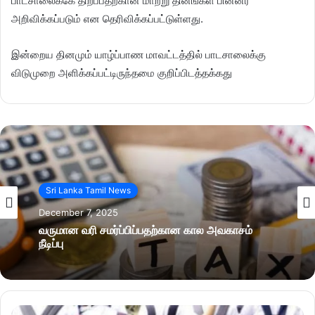
பாடசாலைக்கே திறப்பதற்கான மாற்று தினங்கள் பின்னர்
அறிவிக்கப்படும் என தெரிவிக்கப்பட்டுள்ளது.
இன்றைய தினமும் யாழ்ப்பாண மாவட்டத்தில் பாடசாலைக்கு
விடுமுறை அளிக்கப்பட்டிருந்தமை குறிப்பிடத்தக்கது
Sri Lanka Tamil News
December 7, 2025
வருமான வரி சமர்ப்பிப்பதற்கான கால அவகாசம்
நீடிப்பு